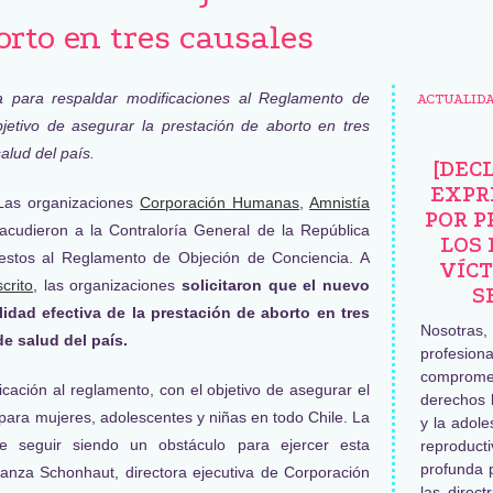
orto en tres causales
ía para respaldar modificaciones al Reglamento de
ACTUALID
jetivo de asegurar la prestación de aborto en tres
alud del país.
[DEC
EXPR
as organizaciones
Corporación Humanas
,
Amnistía
POR P
cudieron a la Contraloría General de la República
LOS 
estos al Reglamento de Objeción de Conciencia. A
VÍCT
crito
, las organizaciones
solicitaron que el nuevo
S
idad efectiva de la prestación de aborto en tres
Nosotras
e salud del país.
profesiona
comprome
ficación al reglamento, con el objetivo de asegurar el
derechos 
 para mujeres, adolescentes y niñas en todo Chile. La
y la adole
e seguir siendo un obstáculo para ejercer esta
reproduc
profunda 
tanza Schonhaut, directora ejecutiva de Corporación
las direct