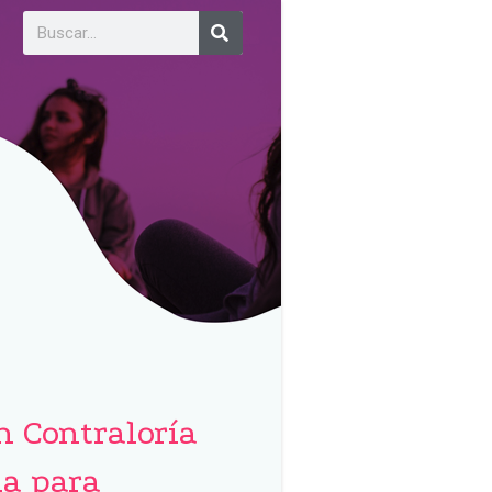
n Contraloría
ia para