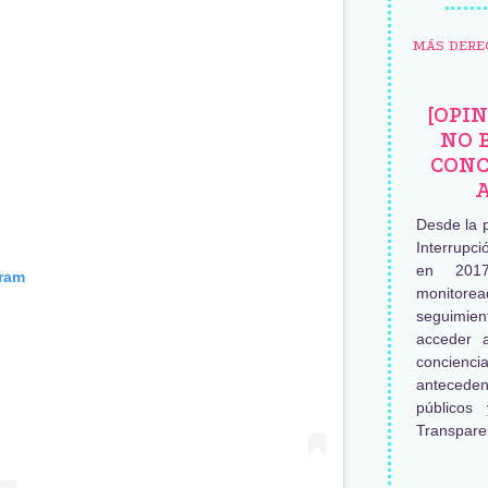
MÁS DERE
[OPI
NO 
CONC
Desde la 
Interrupc
en 2017
gram
monitore
seguimien
acceder 
concienc
antecede
públicos
Transpare