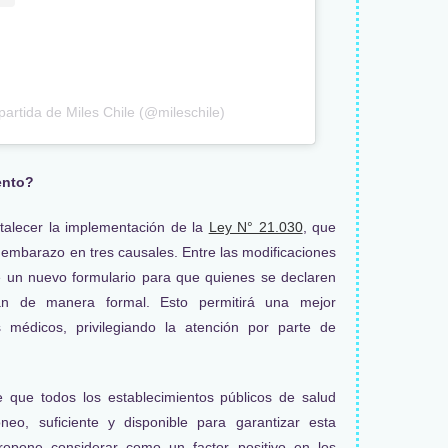
artida de Miles Chile (@mileschile)
ento?
rtalecer la implementación de la
Ley N° 21.030
, que
el embarazo en tres causales. Entre las modificaciones
e un nuevo formulario para que quienes se declaren
an de manera formal. Esto permitirá una mejor
s médicos, privilegiando la atención por parte de
e que todos los establecimientos públicos de salud
eo, suficiente y disponible para garantizar esta
ropone considerar como un factor positivo en los