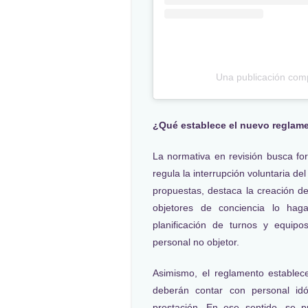
Una publicación comp
¿Qué establece el nuevo reglam
La normativa en revisión busca fo
regula la interrupción voluntaria d
propuestas, destaca la creación d
objetores de conciencia lo hag
planificación de turnos y equipo
personal no objetor.
Asimismo, el reglamento establec
deberán contar con personal idón
prestación. En ese sentido, se p