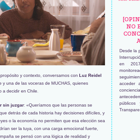
[OPI
NO 
CONC
Desde la 
Interrupc
en 2017
monitore
 propósito y contexto, conversamos con
Luz Reidel
seguimien
ile y una de las voceras de MUCHAS, quienes
acceder 
concienc
 a decidir en Chile.
antecede
públicos
r sin juzgar
: «Queríamos que las personas se
Transpare
ue detrás de cada historia hay decisiones difíciles, y
eyes o la economía no permiten que esa elección sea
drían ser la tuya, con una carga emocional fuerte,
ampaña se pensó con una lógica de realidad y