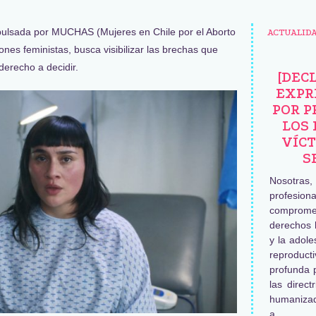
ulsada por MUCHAS (Mujeres en Chile por el Aborto
ACTUALID
ones feministas, busca visibilizar las brechas que
derecho a decidir.
[DEC
EXPR
POR P
LOS 
VÍCT
S
Nosotras
profesiona
comprome
derechos 
y la adole
reproduc
profunda 
las direct
humaniza
a