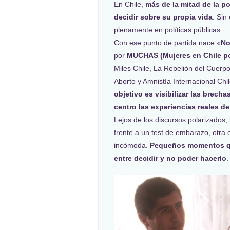
En Chile,
más de la mitad de la p
decidir sobre su propia vida
. Sin
plenamente en políticas públicas.
Con ese punto de partida nace «
No
por
MUCHAS (Mujeres en Chile po
Miles Chile, La Rebelión del Cuerp
Aborto y Amnistía Internacional Chil
objetivo es visibilizar las brecha
centro las experiencias reales de
Lejos de los discursos polarizados
frente a un test de embarazo, otra 
incómoda.
Pequeños momentos que
entre decidir y no poder hacerlo
.