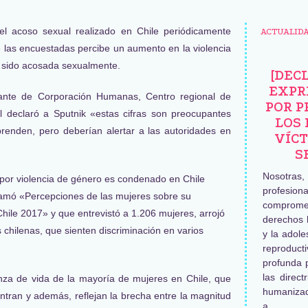
el acoso sexual realizado en Chile periódicamente
ACTUALID
 las encuestadas percibe un aumento en la violencia
r sido acosada sexualmente.
[DEC
EXPR
ante de Corporación Humanas, Centro regional de
POR P
l declaró a Sputnik «estas cifras son preocupantes
LOS 
renden, pero deberían alertar a las autoridades en
VÍCT
S
Nosotras
profesiona
llamó «Percepciones de las mujeres sobre su
comprome
Chile 2017» y que entrevistó a 1.206 mujeres, arrojó
derechos 
chilenas, que sienten discriminación en varios
y la adole
reproduc
profunda 
las direct
nza de vida de la mayoría de mujeres en Chile, que
humaniza
ntran y además, reflejan la brecha entre la magnitud
a