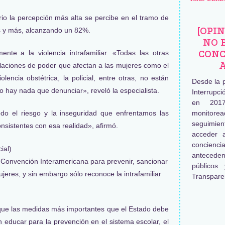
ario la percepción más alta se percibe en el tramo de
[OPI
s y más, alcanzando un 82%.
NO 
CONC
ente a la violencia intrafamiliar. «Todas las otras
elaciones de poder que afectan a las mujeres como el
olencia obstétrica, la policial, entre otras, no están
Desde la 
o hay nada que denunciar», reveló la especialista.
Interrupc
en 2017
monitore
do el riesgo y la inseguridad que enfrentamos las
seguimien
onsistentes con esa realidad», afirmó.
acceder 
concienc
antecede
a Convención Interamericana para prevenir, sancionar
públicos
mujeres, y sin embargo sólo reconoce la intrafamiliar
Transpare
que las medidas más importantes que el Estado debe
n educar para la prevención en el sistema escolar, el