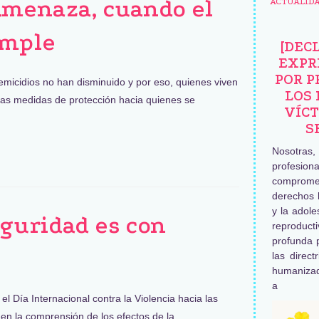
amenaza, cuando el
ACTUALID
umple
[DEC
EXPR
POR P
micidios no han disminuido y por eso, quienes viven
LOS 
las medidas de protección hacia quienes se
VÍCT
S
Nosotras
profesiona
comprome
derechos 
y la adole
eguridad es con
reproduc
profunda 
las direct
humaniza
a
 Día Internacional contra la Violencia hacia las
en la comprensión de los efectos de la