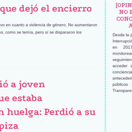
[OPI
 que dejó el encierro
NO 
CONC
ivo en cuanto a violencia de género. No aumentaron
s, como se temía, pero sí se dispararon los
Desde la 
Interrupc
en 2017
monitore
seguimien
acceder 
concienc
antecede
ó a joven
públicos
Transpare
ue estaba
n huelga: Perdió a su
lpiza