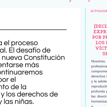
ACTUALID
[DEC
EXPR
POR P
LOS 
VÍCT
S
Nosotras
profesiona
comprome
derechos 
y la adole
reproduc
profunda 
las direct
humaniza
a