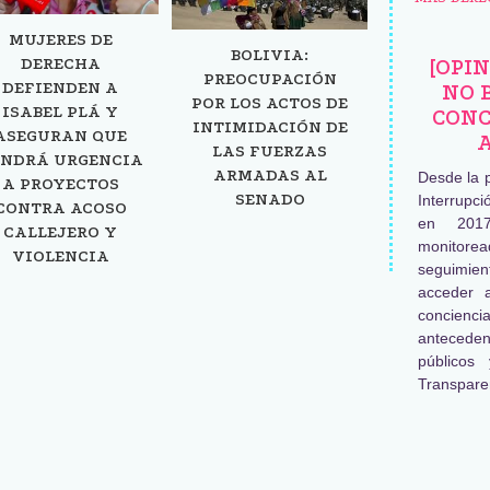
MUJERES DE
BOLIVIA:
DERECHA
[OPI
PREOCUPACIÓN
DEFIENDEN A
NO 
POR LOS ACTOS DE
ISABEL PLÁ Y
CONC
INTIMIDACIÓN DE
ASEGURAN QUE
LAS FUERZAS
NDRÁ URGENCIA
ARMADAS AL
Desde la 
A PROYECTOS
SENADO
Interrupc
CONTRA ACOSO
en 2017
CALLEJERO Y
monitore
VIOLENCIA
seguimien
acceder 
concienc
antecede
públicos
Transpare