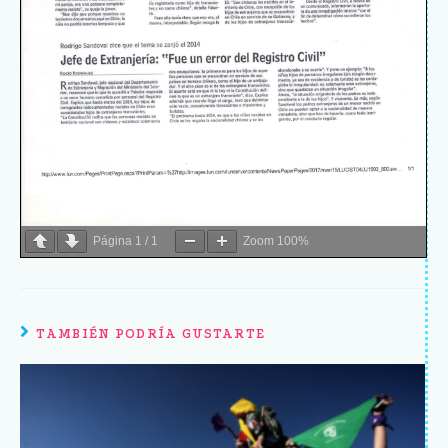
Página
1
/
1
Zoom
100%
TAMBIÉN PODRÍA GUSTARTE