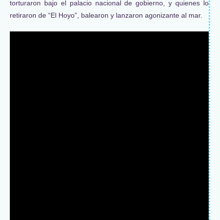
torturaron bajo el palacio nacional de gobierno, y quienes lo
retiraron de “El Hoyo”, balearon y lanzaron agonizante al mar.