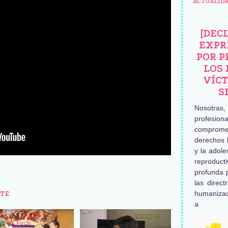
ACTUALID
[DEC
EXPR
POR P
LOS 
VÍCT
S
Nosotras
profesiona
comprome
derechos 
y la adole
reproduc
profunda 
las direct
humaniza
TE
a