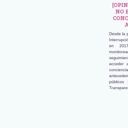
[OPI
NO 
CONC
Desde la 
Interrupc
en 2017
monitore
seguimien
acceder 
concienc
antecede
públicos
Transpare