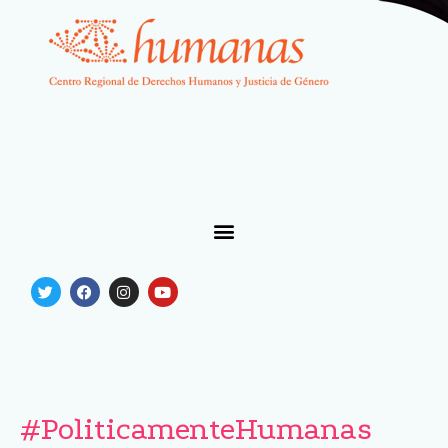
#PoliticamenteHumanas