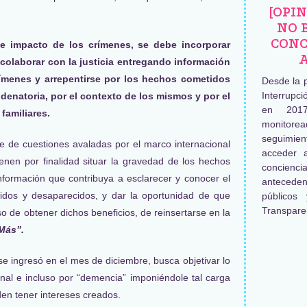
[OPI
NO 
CONC
 e impacto de los crímenes, se debe incorporar
colaborar con la justicia entregando información
rímenes y arrepentirse por los hechos cometidos
Desde la 
Interrupc
ndenatoria, por el contexto de los mismos y por el
en 2017
familiares.
monitore
seguimien
e de cuestiones avaladas por el marco internacional
acceder 
nen por finalidad situar la gravedad de los hechos
concienc
nformación que contribuya a esclarecer y conocer el
antecede
idos y desaparecidos, y dar la oportunidad de que
públicos
Transpare
o de obtener dichos beneficios, de reinsertarse en la
Más”.
se ingresó en el mes de diciembre, busca objetivar lo
nal e incluso por “demencia” imponiéndole tal carga
den tener intereses creados.