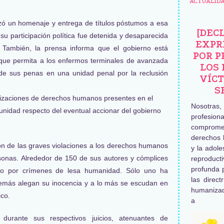
ACTUALID
izó un homenaje y entrega de títulos póstumos a esa
[DEC
su participación política fue detenida y desaparecida
EXPR
. También, la prensa informa que el gobierno está
POR P
 que permita a los enfermos terminales de avanzada
LOS 
de sus penas en una unidad penal por la reclusión
VÍCT
S
anizaciones de derechos humanos presentes en el
Nosotras
unidad respecto del eventual accionar del gobierno
profesiona
comprome
derechos 
n de las graves violaciones a los derechos humanos
y la adole
sonas. Alrededor de 150 de sus autores y cómplices
reproduc
profunda 
o por crímenes de lesa humanidad. Sólo uno ha
las direct
 demás alegan su inocencia y a lo más se escudan en
humaniza
ico.
a
 durante sus respectivos juicios, atenuantes de