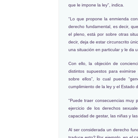
que le impone la ley”, indica.
“Lo que propone la enmienda const
derecho fundamental, es decir, qu
el pleno, está por sobre otras sit
decir, deja de estar circunscrito ún
una situación en particular y le da 
Con ello, la objeción de concienci
distintos supuestos para eximirse
sobre ellos”, lo cual puede “ge
cumplimiento de la ley y el Estado 
“Puede traer consecuencias muy p
ejercicio de los derechos sexual
capacidad de gestar, las niñas y la
Al ser considerada un derecho fund
traduce esto? Por ejemplo, en el ca