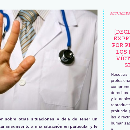
ACTUALID
[DEC
EXPR
POR P
LOS 
VÍCT
S
Nosotras
profesiona
comprome
derechos 
y la adole
reproduc
profunda 
las direct
r sobre otras situaciones y deja de tener un
humaniza
ar circunscrito a una situación en particular y le
a