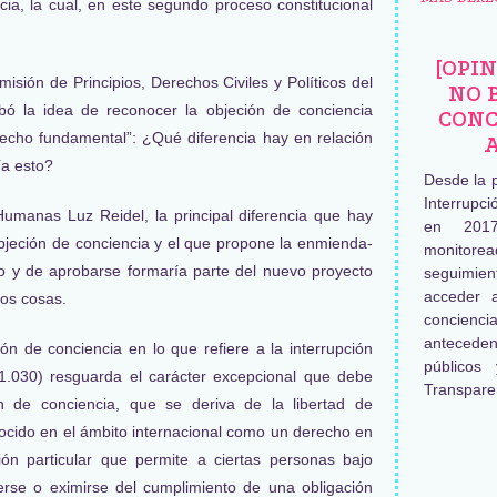
cia, la cual, en este segundo proceso constitucional
[OPI
misión de Principios, Derechos Civiles y Políticos del
NO 
bó la idea de reconocer la objeción de conciencia
CONC
derecho fundamental”: ¿Qué diferencia hay en relación
ía esto?
Desde la 
Interrupc
umanas Luz Reidel, la principal diferencia que hay
en 2017
objeción de conciencia y el que propone la enmienda-
monitore
o y de aprobarse formaría parte del nuevo proyecto
seguimien
acceder 
dos cosas.
concienc
antecede
ión de conciencia en lo que refiere a la interrupción
públicos
21.030) resguarda el carácter excepcional que debe
Transpare
ión de conciencia, que se deriva de la libertad de
ocido en el ámbito internacional como un derecho en
ión particular que permite a ciertas personas bajo
rse o eximirse del cumplimiento de una obligación