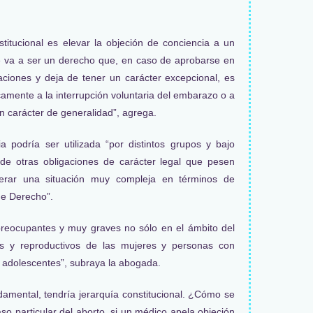
itucional es elevar la objeción de conciencia a un
e va a ser un derecho que, en caso de aprobarse en
uaciones y deja de tener un carácter excepcional, es
icamente a la interrupción voluntaria del embarazo o a
un carácter de generalidad”, agrega.
a podría ser utilizada “por distintos grupos y bajo
 de otras obligaciones de carácter legal que pesen
nerar una situación muy compleja en términos de
de Derecho”.
reocupantes y muy graves no sólo en el ámbito del
es y reproductivos de las mujeres y personas con
s adolescentes”, subraya la abogada.
amental, tendría jerarquía constitucional. ¿Cómo se
so particular del aborto, si un médico apela objeción