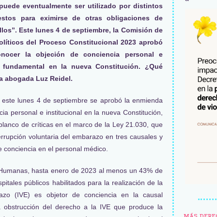
puede eventualmente ser utilizado por distintos
estos para eximirse de otras obligaciones de
llos”. Este lunes 4 de septiembre, la Comisión de
Políticos del Proceso Constitucional 2023 aprobó
nocer la objeción de conciencia personal e
o fundamental en la nueva Constitución. ¿Qué
la abogada Luz Reidel.
, este lunes 4 de septiembre se aprobó la enmienda
ia personal e institucional en la nueva Constitución,
blanco de críticas en el marco de la Ley 21.030, que
terrupción voluntaria del embarazo en tres causales y
e conciencia en el personal médico.
 Humanas, hasta enero de 2023 al menos un 43% de
pitales públicos habilitados para la realización de la
razo (IVE) es objetor de conciencia en la causal
la obstrucción del derecho a la IVE que produce la
MÁS DERE