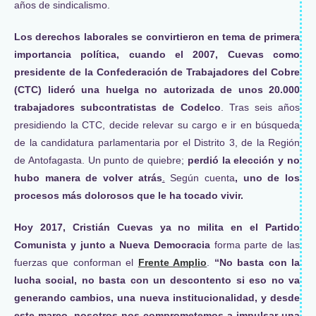
años de sindicalismo.
Los derechos laborales se convirtieron en tema de primera
importancia política, cuando el 2007, Cuevas como
presidente de la Confederación de Trabajadores del Cobre
(CTC) lideró una huelga no autorizada de unos 20.000
trabajadores subcontratistas de Codelco
. Tras seis años
presidiendo la CTC, decide relevar su cargo e ir en búsqueda
de la candidatura parlamentaria por el Distrito 3, de la Región
de Antofagasta. Un punto de quiebre;
perdió la elección y no
hubo manera de volver atrás
.
Según cuenta
, uno de los
procesos más dolorosos que le ha tocado vivir.
Hoy 2017, Cristián Cuevas ya no milita en el Partido
Comunista y junto a Nueva Democracia
forma parte de las
fuerzas que conforman el
Frente Amplio
.
“No basta con la
lucha social, no basta con un descontento si eso no va
generando cambios, una nueva institucionalidad, y desde
este marco, nosotros nos comprometemos a impulsar una