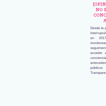
[OPI
NO 
CONC
Desde la 
Interrupc
en 2017
monitore
seguimien
acceder 
concienc
antecede
públicos
Transpare