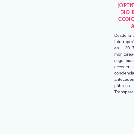
[OPI
NO 
CONC
Desde la 
Interrupc
en 2017
monitore
seguimien
acceder 
concienc
antecede
públicos
Transpare