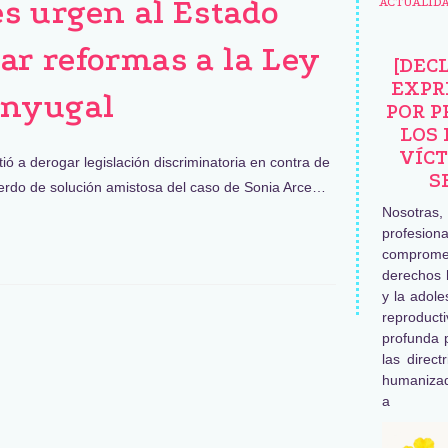
s urgen al Estado
ACTUALID
ar reformas a la Ley
[DEC
EXPR
onyugal
POR P
LOS 
VÍCT
ó a derogar legislación discriminatoria en contra de
S
uerdo de solución amistosa del caso de Sonia Arce…
Nosotras
profesiona
comprome
derechos 
y la adole
reproduc
profunda 
las direct
humaniza
a