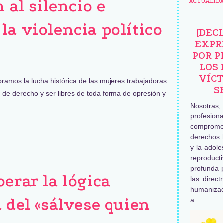
n al silencio e
ACTUALID
la violencia político
[DEC
EXPR
POR P
LOS 
VÍCT
amos la lucha histórica de las mujeres trabajadoras
S
 de derecho y ser libres de toda forma de opresión y
Nosotras
profesiona
comprome
derechos 
y la adole
reproduc
profunda 
erar la lógica
las direct
humaniza
 del «sálvese quien
a