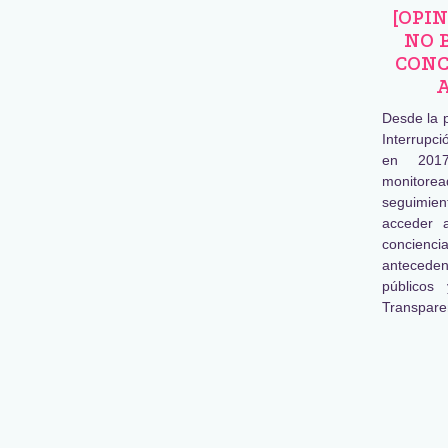
[OPI
NO 
CONC
Desde la 
Interrupc
en 2017
monitore
seguimien
acceder 
concienc
antecede
públicos
Transpare