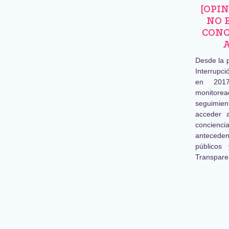
[OPI
NO 
CONC
Desde la 
Interrupc
en 2017
monitore
seguimien
acceder 
concienc
antecede
públicos
Transpare