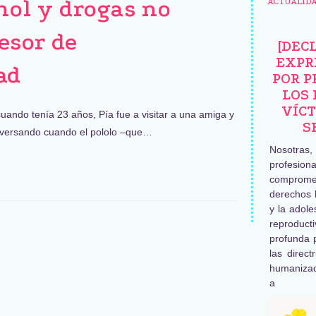
ohol y drogas no
ACTUALID
esor de
[DEC
EXPR
ad
POR P
LOS 
VÍCT
uando tenía 23 años, Pía fue a visitar a una amiga y
S
nversando cuando el pololo –que…
Nosotras
profesiona
comprome
derechos 
y la adole
reproduc
profunda 
las direct
humaniza
a