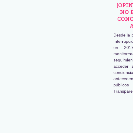
[OPI
NO 
CONC
Desde la 
Interrupc
en 2017
monitore
seguimien
acceder 
concienc
antecede
públicos
Transpare