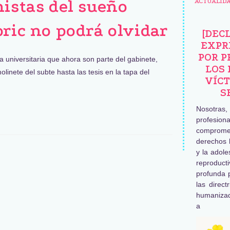
nistas del sueño
ACTUALID
oric no podrá olvidar
[DEC
EXPR
POR P
 universitaria que ahora son parte del gabinete,
LOS 
linete del subte hasta las tesis en la tapa del
VÍCT
S
Nosotras
profesiona
comprome
derechos 
y la adole
reproduc
profunda 
las direct
humaniza
a