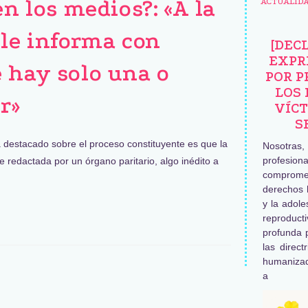
en los medios?: «A la
ACTUALID
 le informa con
[DEC
EXPR
 hay solo una o
POR P
LOS 
r»
VÍCT
S
destacado sobre el proceso constituyente es que la
Nosotras
profesiona
 redactada por un órgano paritario, algo inédito a
comprome
derechos 
y la adole
reproduc
profunda 
las direct
humaniza
a