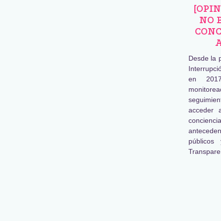
[OPI
NO 
CONC
Desde la 
Interrupc
en 2017
monitore
seguimien
acceder 
concienc
antecede
públicos
Transpare