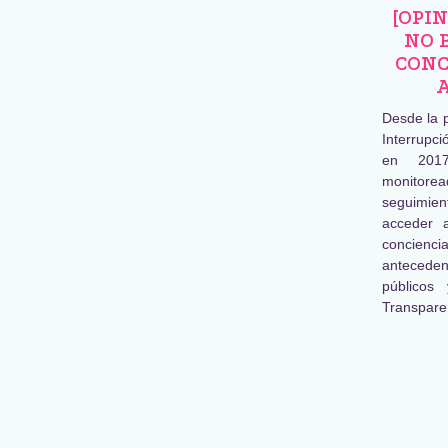
[OPI
NO 
CONC
Desde la 
Interrupc
en 2017
monitore
seguimien
acceder 
concienc
antecede
públicos
Transpare