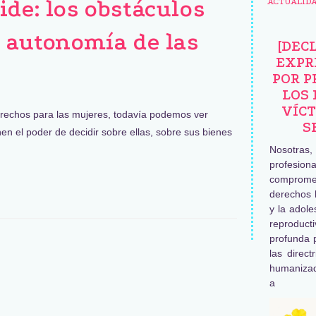
de: los obstáculos
ACTUALID
a autonomía de las
[DEC
EXPR
POR P
LOS 
VÍCT
erechos para las mujeres, todavía podemos ver
S
en el poder de decidir sobre ellas, sobre sus bienes
Nosotras
profesiona
comprome
derechos 
y la adole
reproduc
profunda 
las direct
humaniza
a