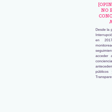
[OPI
NO 
CONC
Desde la 
Interrupc
en 2017
monitore
seguimien
acceder 
concienc
antecede
públicos
Transpare