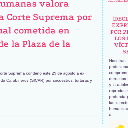
Humanas valora
ACTUALID
la Corte Suprema por
[DEC
EXPR
ual cometida en
POR P
LOS 
e la Plaza de la
VÍCT
S
Nosotras
profesiona
comprome
Corte Suprema condenó este 29 de agosto a ex
derechos 
a de Carabineros (SICAR) por secuestros, torturas y
y la adole
reproduc
profunda 
las direct
humaniza
a