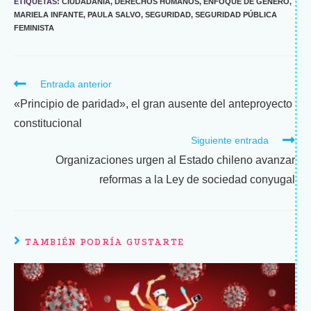
ETIQUETAS
:
CIUDADANÍA
,
DERECHOS HUMANOS
,
ENFOQUE DE GÉNERO
,
MARIELA INFANTE
,
PAULA SALVO
,
SEGURIDAD
,
SEGURIDAD PÚBLICA
FEMINISTA
Entrada anterior
«Principio de paridad», el gran ausente del anteproyecto
constitucional
Siguiente entrada
Organizaciones urgen al Estado chileno avanzar
reformas a la Ley de sociedad conyugal
TAMBIÉN PODRÍA GUSTARTE