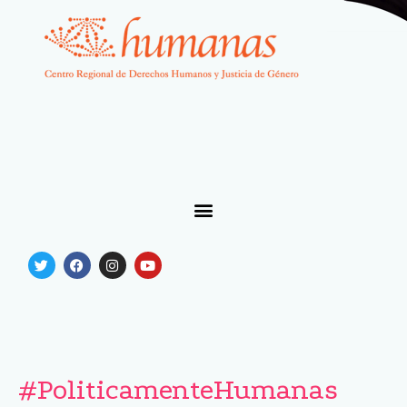
#PoliticamenteHumanas