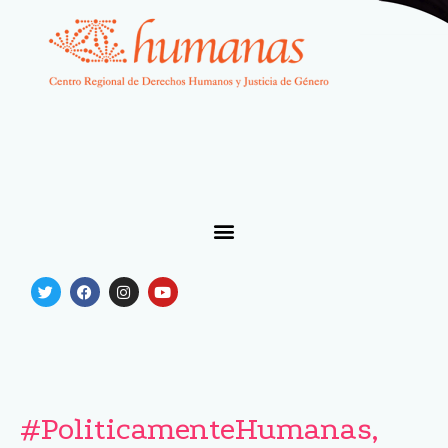
#PoliticamenteHumanas,