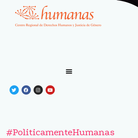
#PoliticamenteHumanas