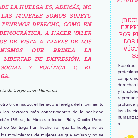
ACTUALID
ABE LA HUELGA ES, ADEMÁS, NO
LAS MUJERES SOMOS SUJETO
[DEC
E TENEMOS DERECHO, COMO EN
EXPR
DEMOCRÁTICA, A HACER VALER
POR P
LOS 
S DE VISTA A TRAVÉS DE LOS
VÍCT
ANISMOS QUE BRINDA LA
S
 LIBERTAD DE EXPRESIÓN, LA
Nosotras
 SOCIAL Y POLÍTICA Y, EL
profesiona
GA.
comprome
derechos 
denta de Corporación Humanas
y la adole
reproduc
otro 8 de marzo, el llamado a huelga del movimiento
profunda 
las direct
n los sectores más conservadores de la sociedad
humaniza
tián Piñera, la Ministras Isabel Plá y Cecilia Pérez
a
ad de Santiago han hecho ver que la huelga no es
de los movimientos de mujeres es que actúan y no se