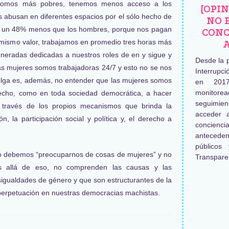
Somos más pobres, tenemos menos acceso a los
[OPI
 abusan en diferentes espacios por el sólo hecho de
NO 
n un 48% menos que los hombres, porque nos pagan
CONC
 mismo valor, trabajamos en promedio tres horas más
neradas dedicadas a nuestros roles de en y sigue y
Desde la 
las mujeres somos trabajadoras 24/7 y esto no se nos
Interrupc
elga es, además, no entender que las mujeres somos
en 2017
monitore
recho, como en toda sociedad democrática, a hacer
seguimien
a través de los propios mecanismos que brinda la
acceder 
n, la participación social y política y, el derecho a
concienc
antecede
públicos
lo debemos “preocuparnos de cosas de mujeres” y no
Transpare
s allá de eso, no comprenden las causas y las
igualdades de género y que son estructurantes de la
 perpetuación en nuestras democracias machistas.