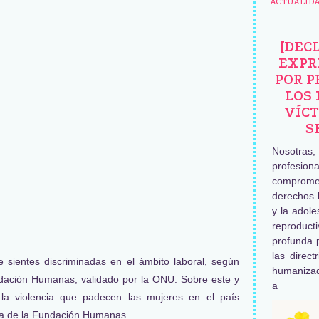
ACTUALID
[DEC
EXPR
POR P
LOS 
VÍCT
S
Nosotras
profesiona
comprome
derechos 
y la adole
reproduc
profunda 
las direct
 sientes discriminadas en el ámbito laboral, según
humaniza
ndación Humanas, validado por la ONU. Sobre este y
a
 la violencia que padecen las mujeres en el país
a de la Fundación Humanas.