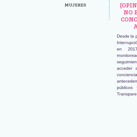
[OPI
MUJERES
NO 
CONC
Desde la 
Interrupc
en 2017
monitore
seguimien
acceder 
concienc
antecede
públicos
Transpare