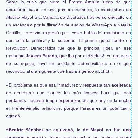
Sobre la crisis que sufre el
Frente Amplio
luego de que
decidieran bajar, en una primera instancia, la candidatura de
Alberto Mayol a la Cámara de Diputados tras verse envuelto en
un escándalo por la filtración de audios de WhatsApp a Natalia
Castillo, Lorenzini expresó que «esto habla del machismo en
que está la política y la sociedad. El primer golpe fuerte en
Revolución Democrática fue que la principal líder, en ese
momento
Javiera Parada,
que iba por el distrito 8, yo era parte
de su equipo, tuvo un accidente automovilístico en el que
reconoció al día siguiente que había ingerido alcohol».
«El problema es que esa inmadurez y respuesta tan acelerada
de demostrar que ‘somos los más limpios’ hace que nos
perdamos. Todavía tengo esperanzas de que hoy en la noche
el Frente Amplio reflexione, porque Parada es un potencial»,
agregó.
«Beatriz Sánchez se equivocó, lo de Mayol no fue una
agresión machista,
había que escuchar los audios primero