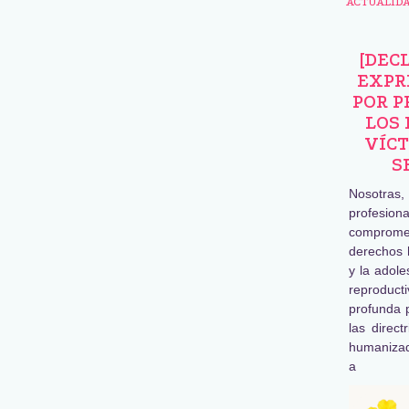
ACTUALID
[DEC
EXPR
POR P
LOS 
VÍCT
S
Nosotras
profesiona
comprome
derechos 
y la adole
reproduc
profunda 
las direct
humaniza
a