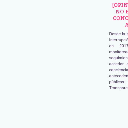
[OPI
NO 
CONC
Desde la 
Interrupc
en 2017
monitore
seguimien
acceder 
concienc
antecede
públicos
Transpare