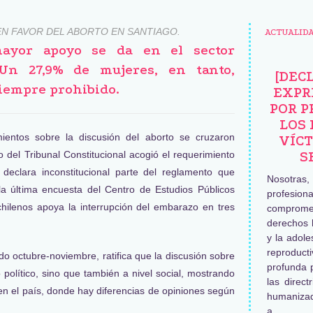
EN FAVOR DEL ABORTO EN SANTIAGO.
ACTUALID
mayor apoyo se da en el sector
 Un 27,9% de mujeres, en tanto,
[DEC
siempre prohibido.
EXPR
POR P
LOS 
ientos sobre la discusión del aborto se cruzaron
VÍCT
 del Tribunal Constitucional acogió el requerimiento
S
eclara inconstitucional parte del reglamento que
Nosotras
 la última encuesta del Centro de Estudios Públicos
profesiona
hilenos apoya la interrupción del embarazo en tres
comprome
derechos 
y la adole
reproduc
o octubre-noviembre, ratifica que la discusión sobre
profunda 
 político, sino que también a nivel social, mostrando
las direct
 en el país, donde hay diferencias de opiniones según
humaniza
a