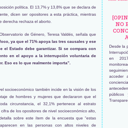
posición política. El 13,7% y 13,8% que se declara de
ente, dicen ser opositores a esta práctica, mientras
[OPI
e derecha rechaza el aborto.
NO 
CONC
 Observatorio de Género, Teresa Valdés, señala que
foco, ya que el 71% apoya las tres causales y ese
Desde la 
e el Estado debe garantizar. Si se compara con
Interrupc
nto en el apoyo a la interrupción voluntaria de
en 2017
r. Eso es lo que realmente importa”.
monitore
seguimien
acceder 
concienc
antecede
ivel socioeconómico también incide en la visión de los
públicos
ntaje de hombres y mujeres que declararon que el
Transpare
oda circunstancia, el 32,1% pertenece al estrato
cifra de los opositores de nivel socioeconómico alto,
etalla sobre este ítem de la encuesta que “estas
) aparecen en las personas con altos niveles de