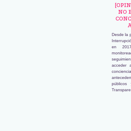
[OPI
NO 
CONC
Desde la 
Interrupc
en 2017
monitore
seguimien
acceder 
concienc
antecede
públicos
Transpare