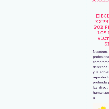
ACTUALID
[DEC
EXPR
POR P
LOS 
VÍCT
S
Nosotras
profesiona
comprome
derechos 
y la adole
reproduc
profunda 
las direct
humaniza
a