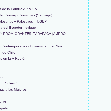
ón de la Familia APROFA
e. Consejo Consultivo (Santiago)
alestinas y Palestinos – UGEP
ica del Ecuador Iquique
 Y PROMIGRANTES TARAPACA (AMPRO
s Contemporáneas Universidad de Chile
n de Chile
os en la V Región
io
ngiñtulewfü]
hacia las Mujeres
CTAL
ogado