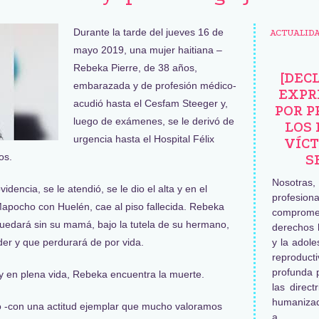
Durante la tarde del jueves 16 de
ACTUALID
mayo 2019, una mujer haitiana –
Rebeka Pierre, de 38 años,
[DEC
embarazada y de profesión médico-
EXPR
acudió hasta el Cesfam Steeger y,
POR P
luego de exámenes, se le derivó de
LOS 
urgencia hasta el Hospital Félix
VÍCT
os.
S
Nosotras
dencia, se le atendió, se le dio el alta y en el
profesiona
Mapocho con Huelén, cae al piso fallecida. Rebeka
comprome
quedará sin su mamá, bajo la tutela de su hermano,
derechos 
der y que perdurará de por vida.
y la adole
reproduc
profunda 
y en plena vida, Rebeka encuentra la muerte.
las direct
humaniza
 -con una actitud ejemplar que mucho valoramos
a