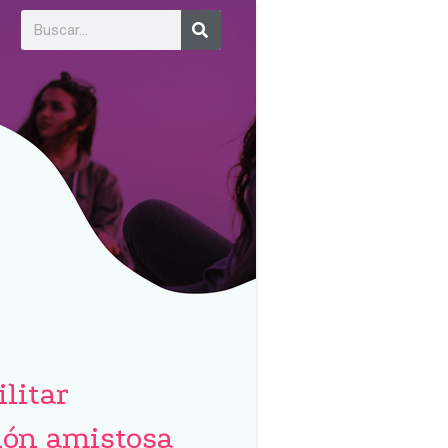
ilitar
ión amistosa