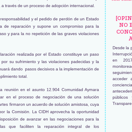
a a través de un proceso de adopción internacional.
[OPI
 responsabilidad y el pedido de perdón de un Estado
NO 
da de reparación y supone un compromiso para la
CONC
caso y para la no repetición de las graves violaciones
Desde la 
Interrupc
laración realizada por el Estado constituye un paso
en 2017
a por su sufrimiento y las violaciones padecidas y la
monitore
inuará dando pasos decisivos a la implementación de
seguimien
limiento total.
acceder 
concienc
una reunión en el asunto 12.904 Comunidad Aymara
antecede
 en el proceso de negociación de una solución
públicos
Transpare
partes firmaron un acuerdo de solución amistosa, cuya
por la Comisión. La CIDH aprovecha la oportunidad
 disposición de avanzar en las negociaciones para la
ulas que faciliten la reparación integral de los