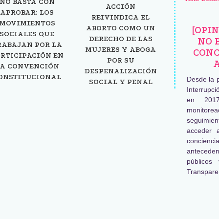
NO BASTA CON
ACCIÓN
APROBAR: LOS
REIVINDICA EL
MOVIMIENTOS
ABORTO COMO UN
[OPI
SOCIALES QUE
DERECHO DE LAS
NO 
RABAJAN POR LA
MUJERES Y ABOGA
CONC
RTICIPACIÓN EN
POR SU
A CONVENCIÓN
DESPENALIZACIÓN
ONSTITUCIONAL
Desde la 
SOCIAL Y PENAL
Interrupc
en 2017
monitore
seguimien
acceder 
concienc
antecede
públicos
Transpare