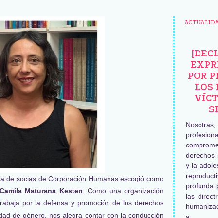
ACTUALID
[DEC
EXPR
POR P
LOS 
VÍCT
S
Nosotras
profesiona
comprome
derechos 
y la adole
reproduc
lea de socias de Corporación Humanas escogió como
profunda 
Camila Maturana Kesten
. Como una organización
las direct
trabaja por la defensa y promoción de los derechos
humaniza
dad de género, nos alegra contar con la conducción
a