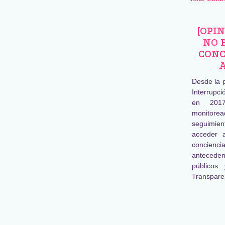
[OPI
NO 
CONC
Desde la 
Interrupc
en 2017
monitore
seguimien
acceder 
concienc
antecede
públicos
Transpare