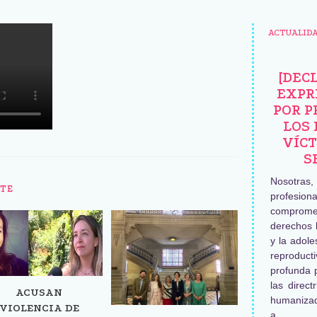
ACTUALID
[DEC
EXPR
POR P
LOS 
VÍCT
S
Nosotras
TE
profesiona
comprome
derechos 
y la adole
reproduc
profunda 
las direct
ACUSAN
humaniza
VIOLENCIA DE
a