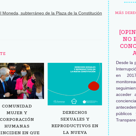
MÁS DERE
el Moneda, subterráneo de la Plaza de la Constitución
[OPI
NO 
CONC
TE
Desde la 
Interrupc
en 2017
monitore
seguimien
acceder 
concienc
COMUNIDAD
antecede
DERECHOS
MUJER Y
públicos
SEXUALES Y
CORPORACIÓN
Transpare
REPRODUCTIVOS EN
HUMANAS
LA NUEVA
INCIDEN EN QUE