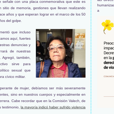
e señale con una placa conmemorativa que este es
humaniza
n sitio de memoria, gestiones que llevan realizando
a
ace años y que esperan lograr en el marco de los 50
ños del golpe.
omentó que incluso
ramos aquí, fuertes
uestras denuncias y
rará de nuestras
. Agregó, también,
ctivo sirve para
olítico sexual que
a cívico militar.
imperante de mujer, debíamos ser más severamente
entes, sino en nuestros cuerpos y especialmente en
 Herrera. Cabe recordar que en la Comisión Valech, de
u testimonio,
la mayoría indicó haber sufrido violencia