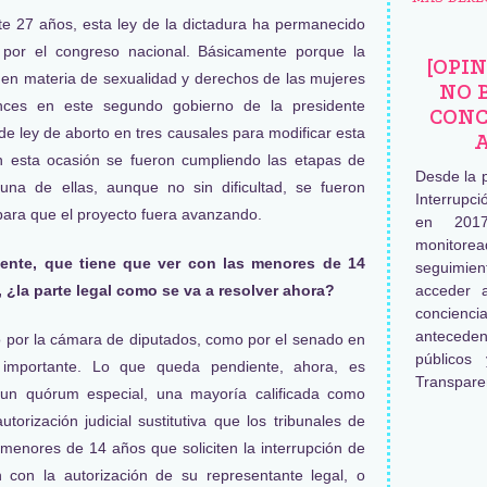
e 27 años, esta ley de la dictadura ha permanecido
a por el congreso nacional. Básicamente porque la
[OPI
os en materia de sexualidad y derechos de las mujeres
NO 
nces en este segundo gobierno de la presidente
CONC
 de ley de aborto en tres causales para modificar esta
en esta ocasión se fueron cumpliendo las etapas de
Desde la 
 una de ellas, aunque no sin dificultad, se fueron
Interrupc
para que el proyecto fuera avanzando.
en 2017
monitore
ente, que tiene que ver con las menores de 14
seguimien
¿la parte legal como se va a resolver ahora?
acceder 
concienc
antecede
o por la cámara de diputados, como por el senado en
públicos
importante. Lo que queda pendiente, ahora, es
Transpare
un quórum especial, una mayoría calificada como
utorización judicial sustitutiva que los tribunales de
s menores de 14 años que soliciten la interrupción de
con la autorización de su representante legal, o