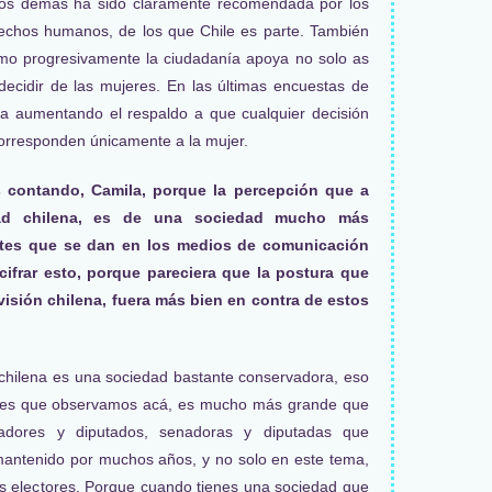
r los demás ha sido claramente recomendada por los
rechos humanos, de los que Chile es parte. También
mo progresivamente la ciudadanía apoya no solo as
decidir de las mujeres. En las últimas encuestas de
va aumentando el respaldo a que cualquier decisión
corresponden únicamente a la mujer.
s contando, Camila, porque la percepción que a
dad chilena, es de una sociedad mucho más
ates que se dan en los medios de comunicación
ifrar esto, porque pareciera que la postura que
visión chilena, fuera más bien en contra de estos
 chilena es una sociedad bastante conservadora, eso
a es que observamos acá, es mucho más grande que
adores y diputados, senadoras y diputadas que
mantenido por muchos años, y no solo en este tema,
s electores. Porque cuando tienes una sociedad que