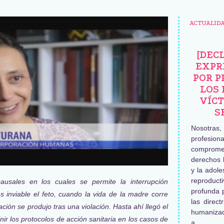
ACTUALID
[DEC
EXPR
POR P
LOS 
VÍCT
S
Nosotras
profesiona
comprome
derechos 
y la adole
reproduc
ausales en los cuales se permite la interrupción
profunda 
 inviable el feto, cuando la vida de la madre corre
las direct
ción se produjo tras una violación. Hasta ahí llegó el
humaniza
ir los protocolos de acción sanitaria en los casos de
a