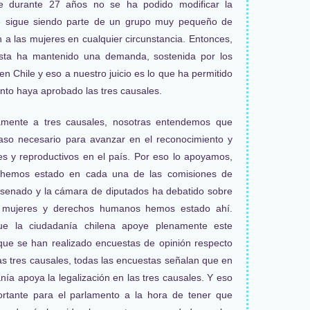
e durante 27 años no se ha podido modificar la
hile sigue siendo parte de un grupo muy pequeño de
n a las mujeres en cualquier circunstancia. Entonces,
ista ha mantenido una demanda, sostenida por los
n Chile y eso a nuestro juicio es lo que ha permitido
nto haya aprobado las tres causales.
lamente a tres causales, nosotras entendemos que
paso necesario para avanzar en el reconocimiento y
es y reproductivos en el país. Por eso lo apoyamos,
 hemos estado en cada una de las comisiones de
el senado y la cámara de diputados ha debatido sobre
de mujeres y derechos humanos hemos estado ahí.
ue la ciudadanía chilena apoye plenamente este
que se han realizado encuestas de opinión respecto
tas tres causales, todas las encuestas señalan que en
nía apoya la legalización en las tres causales. Y eso
rtante para el parlamento a la hora de tener que