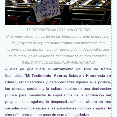
15 DE MARZO de 2016 /VALPARAISO
Una mujer tienen un cartel en las tribunas, durante la discusión
del proyecto de ley, en primer trámite constitucional, con
urgencia calificada de «suma», que regula la despenalización
de la interrupción voluntaria del embarazo en tres causales.
PABLO OVALLE ISASMENDI/ AGENCIAUNO
A días de que fuera el lanzamiento del libro de Karen
Espíndola,
“Mi Testimonio, Aborto, Estado e Hipocresía en
Chile”,
organizaciones y personalidades ligadas a la política,
las ciencias sociales y la cultura, realizaron una declaración
pública para manifestar la importancia de la aprobación del
proyecto que regularía la despenalización del aborto en tres
causales y donde instan a las autoridades políticas a apurar la
discusión para que no pase de este año legislativo.