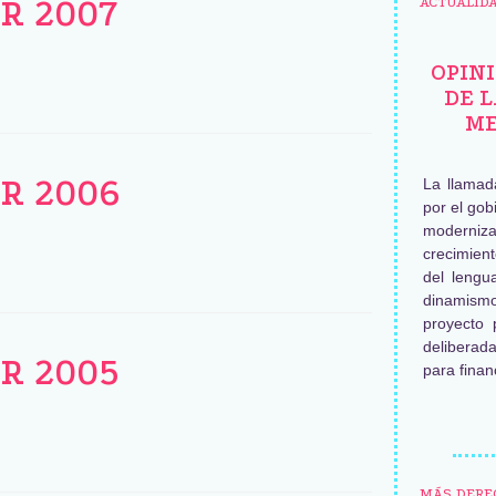
RR 2007
ACTUALID
OPINI
DE 
ME
RR 2006
La llamad
por el go
moderniz
crecimien
del lengu
dinamismo
proyecto 
delibera
RR 2005
para finan
MÁS DERE