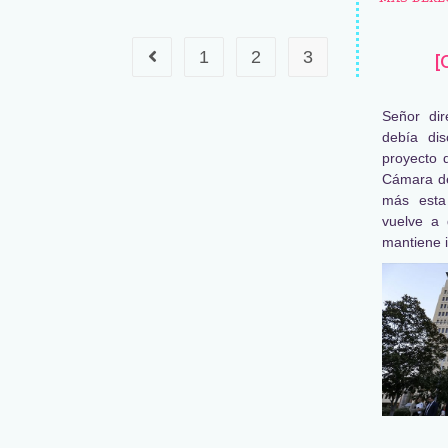
1
2
3
[
Señor dir
debía dis
proyecto 
Cámara de
más esta
vuelve a 
mantiene i