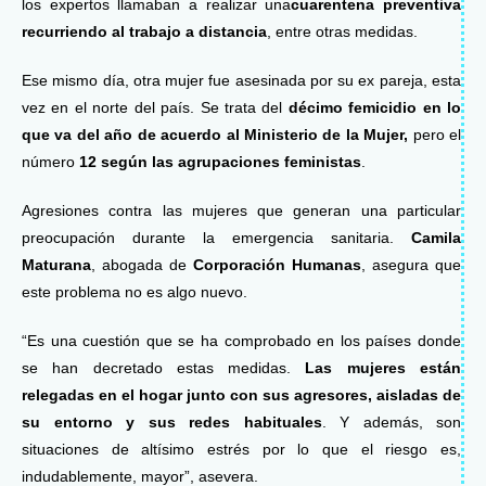
los expertos llamaban a realizar una
cuarentena preventiva
recurriendo al trabajo a distancia
, entre otras medidas.
Ese mismo día, otra mujer fue asesinada por su ex pareja, esta
vez en el norte del país. Se trata del
décimo femicidio en lo
que va del año de acuerdo al Ministerio de la Mujer,
pero el
número
12 según las agrupaciones feministas
.
Agresiones contra las mujeres que generan una particular
preocupación durante la emergencia sanitaria.
Camila
Maturana
, abogada de
Corporación Humanas
, asegura que
este problema no es algo nuevo.
“Es una cuestión que se ha comprobado en los países donde
se han decretado estas medidas.
Las mujeres están
relegadas en el hogar junto con sus agresores, aisladas de
su entorno y sus redes habituales
. Y además, son
situaciones de altísimo estrés por lo que el riesgo es,
indudablemente, mayor”, asevera.