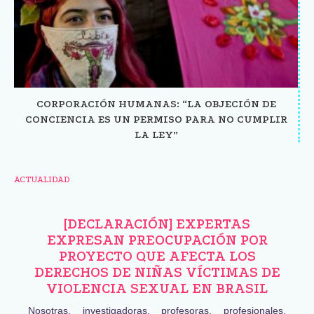
CORPORACIÓN HUMANAS: “LA OBJECIÓN DE
CONCIENCIA ES UN PERMISO PARA NO CUMPLIR
LA LEY”
ACTUALIDAD
[DECLARACIÓN] EXPERTAS
EXPRESAN PREOCUPACIÓN POR
PROYECTO QUE AFECTA LOS
DERECHOS DE NIÑAS VÍCTIMAS DE
VIOLENCIA SEXUAL EN BRASIL
Nosotras, investigadoras, profesoras, profesionales,