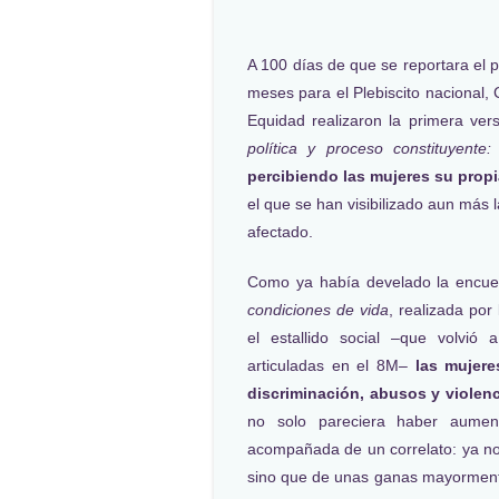
A 100 días de que se reportara el 
meses para el Plebiscito nacional
Equidad realizaron la primera ver
política y proceso constituyente
percibiendo las mujeres su prop
el que se han visibilizado aun más 
afectado.
Como ya había develado la encu
condiciones de vida
, realizada po
el estallido social –que volvi
articuladas en el 8M–
las mujere
discriminación, abusos y violenc
no solo pareciera haber aument
acompañada de un correlato: ya no 
sino que de unas ganas mayormente