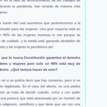
n en la falta de reconocimiento de los trabajos de
 durante la pandemia, han recaído de manera más
jeres.
lo a través del cual asumimos que pertenecemos a la
arizado para las mujeres. Una gran mayoría está en
 un 90% de las mujeres inactivas lo son porque se
y de cuidado; y la media está ganando alrededor de
sto y las mujeres lo percibimos así.
 que la nueva Constitución garantice el derecho
ombres y mujeres pero solo un 46% está muy de
aborto. ¿Qué lectura haces de esto?
no sé si se podría decir que hay consenso, pero sí es
legitimada. En el caso del aborto, es una piedra
tanto se trata de decidir cuándo, cómo y con quién
s una postura que está atravesada por un montón de
e religiosos, científicos y que tiene que ver con una