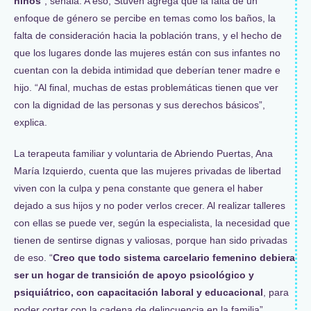
niños
”, señala. A eso, Stuven agrega que la falta de un
enfoque de género se percibe en temas como los baños, la
falta de consideración hacia la población trans, y el hecho de
que los lugares donde las mujeres están con sus infantes no
cuentan con la debida intimidad que deberían tener madre e
hijo. “Al final, muchas de estas problemáticas tienen que ver
con la dignidad de las personas y sus derechos básicos”,
explica.
La
terapeuta familiar y voluntaria de Abriendo Puertas, Ana
María Izquierdo,
cuenta que las mujeres privadas de libertad
viven con la culpa y pena constante que genera el haber
dejado a sus hijos y no poder verlos crecer. Al realizar talleres
con ellas se puede ver, según la especialista, la necesidad que
tienen de sentirse dignas y valiosas, porque han sido privadas
de eso. “
Creo que todo sistema carcelario femenino debiera
ser un hogar de transición de apoyo psicológico y
psiquiátrico, con capacitación laboral y educacional
, para
poder cortar con la cadena de delincuencia en la familia”.